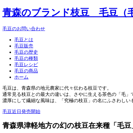
青森のブランド枝豆 毛豆（
毛豆のお問い合わせ
毛豆とは
毛豆販売
毛豆の歴史
毛豆の種類
毛豆レシピ
毛豆の商品
ホーム
毛豆は、青森県の地元農家に代々伝わる枝豆です。
通常見る枝豆との最大の違いは、さやに生える茶色の「毛」
濃厚にして繊細な風味は、「究極の枝豆」の名にふさわしい
毛豆近日発売開始
青森県津軽地方の幻の枝豆在来種「毛豆